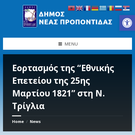
Skip
Skip
Skip
Skip
to
to
to
to
content
left
right
footer
Ανοίξτε τη γραμμή εργαλείων
sidebar
sidebar
MENU
Εορτασμός της “Εθνικής
Επετείου της 25ης
Μαρτίου 1821” στη Ν.
Τρίγλια
Home
News
/