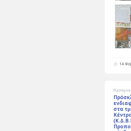
14 Φε
Προηγού
Πρόσκ
ενδια
στα τ
Κέντρ
(Κ.Δ.Β
Προπο