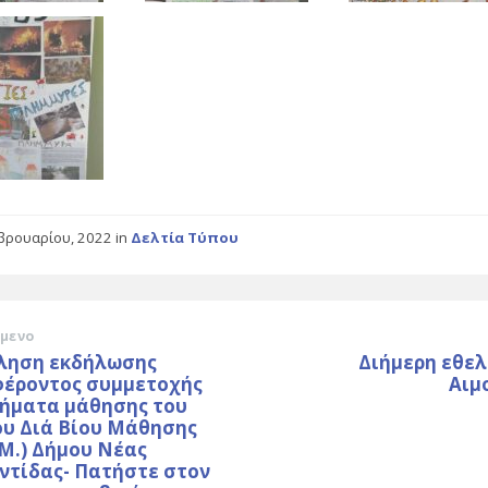
βρουαρίου, 2022
in
Δελτία Τύπου
μενο
ληση εκδήλωσης
Διήμερη εθελ
φέροντος συμμετοχής
Αιμ
μήματα μάθησης του
ου Διά Βίου Μάθησης
.Μ.) Δήμου Νέας
ντίδας- Πατήστε στον