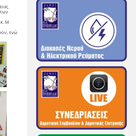
ειας
 των
κ. Μ.
ρον, ενώ