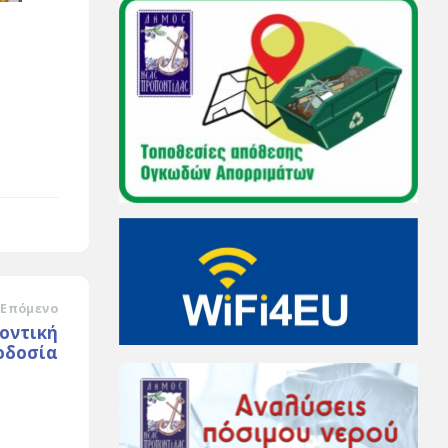
Επόμενο
οντική
οδοσία