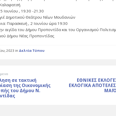
Καλαφατσή.
5 Ιουνίου , 19.30 -21.30
ιέ Δημοτικού Θεάτρου Νέων Μουδανιών
νια: Παρασκευή , 2 Ιουνίου ώρα 19:30
ην αιγίδα του Δήμου Προποντίδα και του Οργανισμού Πολιτισμ
μού Δήμου Νέας Προποντίδας
ΐου, 2023
in
Δελτία Τύπου
μενο
ληση σε τακτική
ΕΘΝΙΚΕΣ ΕΚΛΟΓΕΣ
ίαση της Οικονομικής
ΕΚΛΟΓΙΚΑ ΑΠΟΤΕΛΕ
πής του Δήμου Ν.
ΜΑΪΟ
ντίδας