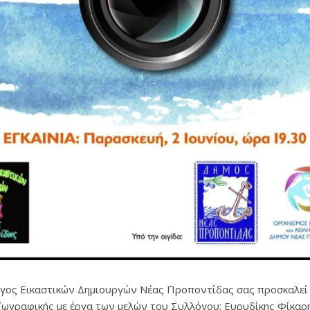
γος Εικαστικών Δημιουργών Νέας Προποντίδας σας προσκαλεί
ζωγραφικής με έργα των μελών του Συλλόγου: Ευρυδίκης Φίκαρη