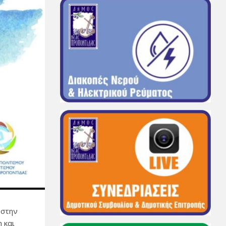
 στην
 και