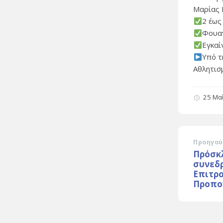
Μαρίας 
2 έως 
Φουαγ
Εγκαί
Υπό τ
Αθλητισ
25 Μα
Προηγού
Πρόσκ
συνεδρ
Επιτρο
Προπο