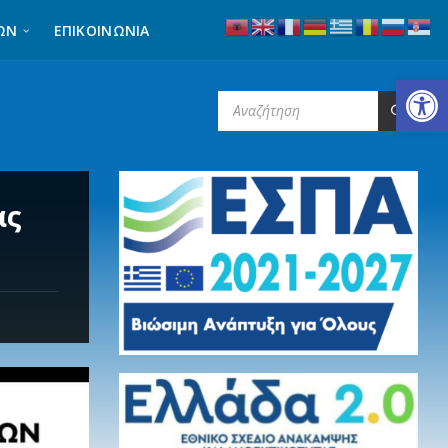
ΩΝ
ΕΠΙΚΟΙΝΩΝΊΑ
Ανοίξτε τη γραμμή εργαλείων
SEARCH:
ας