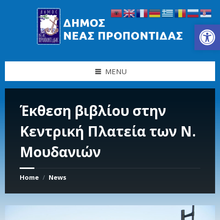
Skip
Skip
Skip
Skip
to
to
to
to
content
left
right
footer
Ανοίξτε τη γραμμή εργαλείων
sidebar
sidebar
MENU
Έκθεση βιβλίου στην
Κεντρική Πλατεία των Ν.
Μουδανιών
Home
News
/