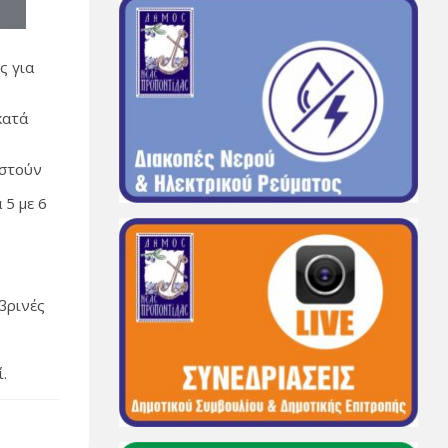
ς για
κατά
ς
ιστούν
 5 με 6
βρινές
ί.