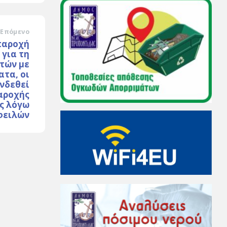
Επόμενο
 παροχή
για τη
τών με
τα, οι
νδεθεί
αροχής
ας λόγω
φειλών