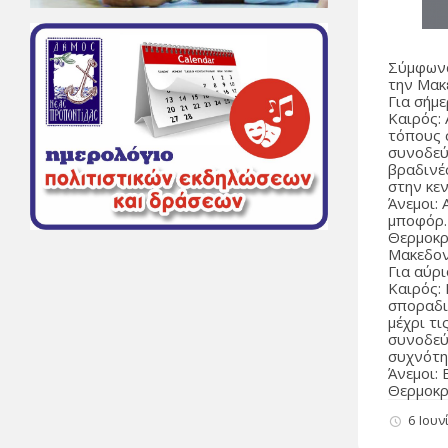
Σύμφωνα
την Μακ
Για σήμ
Καιρός:
τόπους σ
συνοδεύ
βραδινέ
στην κεν
Άνεμοι: 
μποφόρ.
Θερμοκρ
Μακεδον
Για αύρι
Καιρός:
σποραδι
μέχρι τι
συνοδεύ
συχνότη
Άνεμοι: 
Θερμοκρ
6 Ιουν