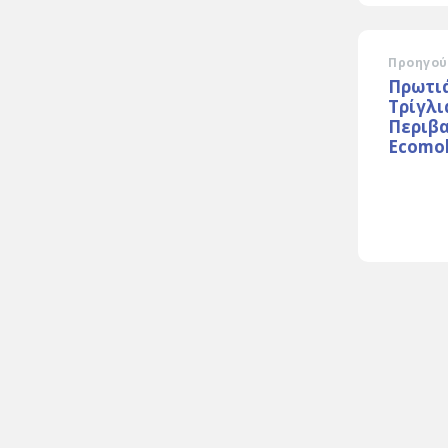
Προηγού
Πρωτιά
Τρίγλι
Περιβ
Ecomob