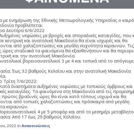
 με ενημέρωση της Εθνικής Μετεωρολογικής Υπηρεσίας ο καιρό
εδονία προβλέπεται:
ερα Δευτέρα 6/6/2022
 Αυξημένες νεφώσεις με βροχές και σποραδικές καταιγίδες, που 
ε κεντρική και ανατολική Μακεδονία θα είναι ισχυρές και θα
ονται από χαλαζοπτώσεις και μεγάλη συχνότητα κεραυνών. Τι
ς ώρες σταδιακά τα φαινόμενα θα εξασθενήσουν και θα περιορ
τρική και την ανατολική Μακεδονία.
Ανατολικοί βορειοανατολικοί 3 με 4 και τοπικά από το απόγευμα
ασία: Έως 32 βαθμούς Κελσίου και στην ανατολική Μακεδονία
ία.
ο Τρίτη 7/6/2022:
 Κατά διαστήματα αυξημένες νεφώσεις με τοπικούς όμβρους και
κές καταιγίδες. Τα φαινόμενα στη Μακεδονία από τις προμεσημ
ς πρώτες βραδινές ώρες θα είναι κατά τόπους ισχυρά και θα
ονται από τοπικές χαλαζοπτώσεις και πρόσκαιρα από μεγάλη
τα κεραυνών.
Βορειοανατολικοί 4 με 5 μποφόρ και από το μεσημέρι μεταβλητο
ασία: Από 17 έως 29 βαθμούς Κελσίου.
ίου, 2022
in
Ανακοινώσεις