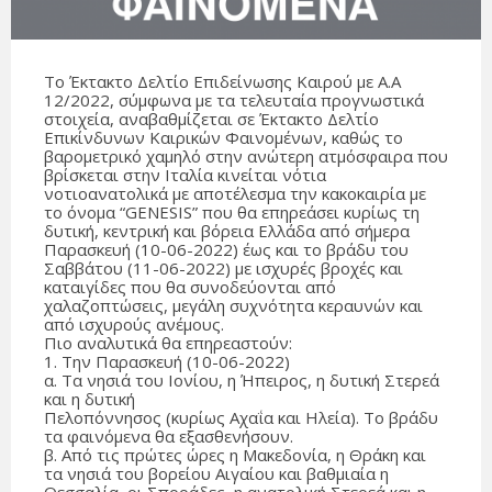
Το Έκτακτο Δελτίο Επιδείνωσης Καιρού με Α.Α
12/2022, σύμφωνα με τα τελευταία προγνωστικά
στοιχεία, αναβαθμίζεται σε Έκτακτο Δελτίο
Επικίνδυνων Καιρικών Φαινομένων, καθώς το
βαρομετρικό χαμηλό στην ανώτερη ατμόσφαιρα που
βρίσκεται στην Ιταλία κινείται νότια
νοτιοανατολικά με αποτέλεσμα την κακοκαιρία με
το όνομα “GENESIS” που θα επηρεάσει κυρίως τη
δυτική, κεντρική και βόρεια Ελλάδα από σήμερα
Παρασκευή (10-06-2022) έως και το βράδυ του
Σαββάτου (11-06-2022) με ισχυρές βροχές και
καταιγίδες που θα συνοδεύονται από
χαλαζοπτώσεις, μεγάλη συχνότητα κεραυνών και
από ισχυρούς ανέμους.
Πιο αναλυτικά θα επηρεαστούν:
1. Την Παρασκευή (10-06-2022)
α. Τα νησιά του Ιονίου, η Ήπειρος, η δυτική Στερεά
και η δυτική
Πελοπόννησος (κυρίως Αχαΐα και Ηλεία). Το βράδυ
τα φαινόμενα θα εξασθενήσουν.
β. Από τις πρώτες ώρες η Μακεδονία, η Θράκη και
τα νησιά του βορείου Αιγαίου και βαθμιαία η
Θεσσαλία, οι Σποράδες, η ανατολική Στερεά και η