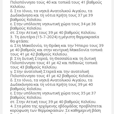
Πελοπόννησο τους 40 και τοπικά τους 41 βαθμούς
Κελσίου.
δ. Στο Ιόνιο, τα νησιά Ανατολικού Αιγαίου, τα
Δωδεκάνησα και τη νότια Κρήτη τους 37 με 39
βαθμούς Κελσίου.
ε. Στην υπόλοιπη νησιωτική χώρα τους 34 με 36
βαθμούς Κελσίου.
στ. Στην Αττική τους 39 με 40 βαθμούς Κελσίου.
3. Τη Δευτέρα (15-7-2024) η μέγιστη θερμοκρασία
θα φτάσει:
α. Στη Μακεδονία, τη Θράκη και την Ήπειρο τους 39
με 40 βαθμούς και στην κεντρική Μακεδονία τοπικά
τους 41 με 42 βαθμούς Κελσίου.
β. Στη δυτική Στερεά, τη Θεσσαλία και τη δυτική
Πελοπόννησο τους 41 με 42 και πιθανώς τοπικά
τους 43 βαθμούς Κελσίου.
γ. Στην ανατολική Στερεά και την ανατολική
Πελοπόννησο τους 41 με 42 βαθμούς Κελσίου.
δ. Στο Ιόνιο, τα νησιά Ανατολικού Αιγαίου, τα
Δωδεκάνησα και τη νότια Κρήτη τους 39 με 40
βαθμούς Κελσίου.
ε. Στην υπόλοιπη νησιωτική χώρα τους 35 με 37
βαθμούς Κελσίου.
στ. Στην Αττική τους 39 με 40 βαθμούς Κελσίου.
4. Στα μέσα της ερχόμενης εβδομάδας προβλέπεται
κορύφωση των θερμοκρασιών. Σε καθημερινή βάση