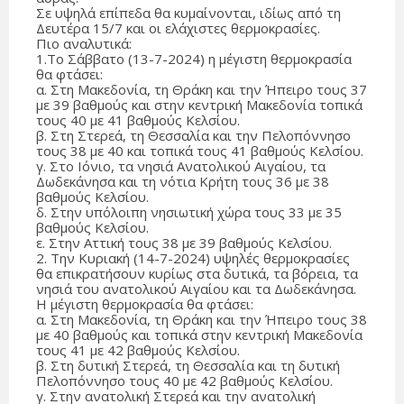
Σε υψηλά επίπεδα θα κυμαίνονται, ιδίως από τη
Δευτέρα 15/7 και οι ελάχιστες θερμοκρασίες.
Πιο αναλυτικά:
1.Τo Σάββατο (13-7-2024) η μέγιστη θερμοκρασία
θα φτάσει:
α. Στη Μακεδονία, τη Θράκη και την Ήπειρο τους 37
με 39 βαθμούς και στην κεντρική Μακεδονία τοπικά
τους 40 με 41 βαθμούς Κελσίου.
β. Στη Στερεά, τη Θεσσαλία και την Πελοπόννησο
τους 38 με 40 και τοπικά τους 41 βαθμούς Κελσίου.
γ. Στο Ιόνιο, τα νησιά Ανατολικού Αιγαίου, τα
Δωδεκάνησα και τη νότια Κρήτη τους 36 με 38
βαθμούς Κελσίου.
δ. Στην υπόλοιπη νησιωτική χώρα τους 33 με 35
βαθμούς Κελσίου.
ε. Στην Αττική τους 38 με 39 βαθμούς Κελσίου.
2. Την Κυριακή (14-7-2024) υψηλές θερμοκρασίες
θα επικρατήσουν κυρίως στα δυτικά, τα βόρεια, τα
νησιά του ανατολικού Αιγαίου και τα Δωδεκάνησα.
Η μέγιστη θερμοκρασία θα φτάσει:
α. Στη Μακεδονία, τη Θράκη και την Ήπειρο τους 38
με 40 βαθμούς και τοπικά στην κεντρική Μακεδονία
τους 41 με 42 βαθμούς Κελσίου.
β. Στη δυτική Στερεά, τη Θεσσαλία και τη δυτική
Πελοπόννησο τους 40 με 42 βαθμούς Κελσίου.
γ. Στην ανατολική Στερεά και την ανατολική