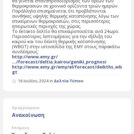
θα γίνεται επαναπροσδιορισμός των ορίων των
θερμοκρασιών σε χρονικό ορίζοντα τριών ημερών.
Παράλληλα επισημαίνεται ότι προβλέπονται
συνθήκες υψηλής θερμικής καταπόνησης λόγω των
επικείμενων θερμοκρασιών, στις περισσότερες
ηπειρωτικές περιοχές της χώρας.
Το έκτακτο δελτίο θα επικαιροποιείται ανά 24ωρο.
Περισσότερες λεπτομέρειες για την εξέλιξη του
καιρού και του δείκτη θερμικής καταπόνησης
(WBGT) στην ιστοσελίδα της ΕΜΥ στους παρακάτω
συνδέσμους:
http://www.emy.gr/
…/forecast/deltia_kairou/geniki_prognosi
http://www.emy.gr/emy/el/forecast/deikths_wb
gt
16 Ιουλίου, 2024
in
Δελτία Τύπου
Προηγούμενο
Ανακοίνωση
Επόμενο