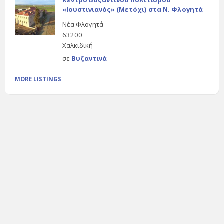
Κέντρο Βυζαντινού Πολιτισμού
«Ιουστινιανός» (Μετόχι) στα Ν. Φλογητά
Νέα Φλογητά
63200
Χαλκιδική
σε
Βυζαντινά
MORE LISTINGS