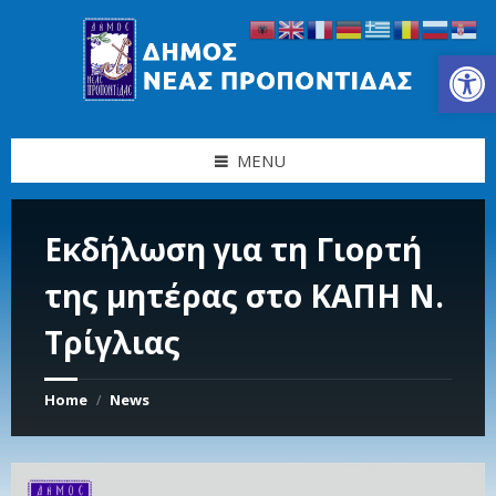
Skip
Skip
Skip
Skip
to
to
to
to
content
left
right
footer
Ανοίξτε τη γραμμή εργαλείων
sidebar
sidebar
MENU
Εκδήλωση για τη Γιορτή
της μητέρας στο ΚΑΠΗ Ν.
Τρίγλιας
Home
News
/