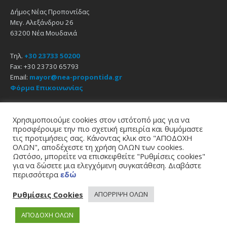
Δήμος Νέας Προποντίδας
Μεγ. Αλεξάνδρου 26
63200 Νέα Μουδανιά
Τηλ.
+30 23733 50200
Fax: +30 23730 65793
Email:
mayor@nea-propontida.gr
Φόρμα Επικοινωνίας
Δήλωση Προσβασιμότητας
Χρησιμοποιούμε cookies στον ιστότοπό μας για να
προσφέρουμε την πιο σχετική εμπειρία και θυμόμαστε
Email
Facebook
YouTube
τις προτιμήσεις σας. Κάνοντας κλικ στο "ΑΠΟΔΟΧΗ
ΟΛΩΝ", αποδέχεστε τη χρήση ΟΛΩΝ των cookies.
Ωστόσο, μπορείτε να επισκεφθείτε "Ρυθμίσεις cookies"
Αρχική
Πολιτική Απορρήτου
Πολιτική Cookies
για να δώσετε μια ελεγχόμενη συγκατάθεση. Διαβάστε
περισσότερα
εδώ
© 2021
Δήμος Νέας Προποντίδας
σχεδίαση - υποστήριξη
zero web & graphics
Ρυθμίσεις Cookies
ΑΠΟΡΡΙΨΗ ΟΛΩΝ
ΑΠΟΔΟΧΗ ΟΛΩΝ