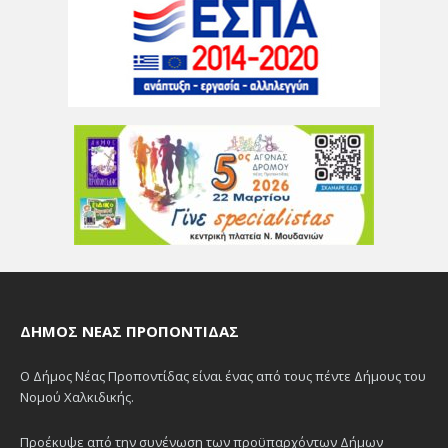
ΔΉΜΟΣ ΝΈΑΣ ΠΡΟΠΟΝΤΊΔΑΣ
Ο Δήμος Νέας Προποντίδας είναι ένας από τους πέντε Δήμους του
Νομού Χαλκιδικής.
Προέκυψε από την συνένωση των προϋπαρχόντων Δήμων