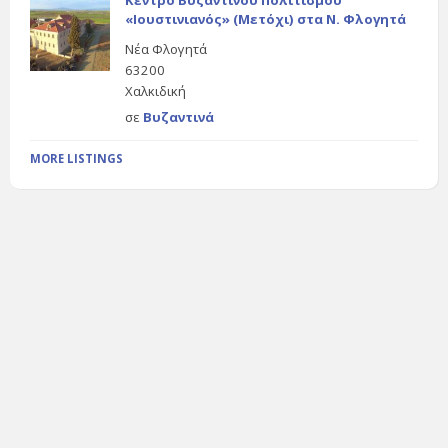
Κέντρο Βυζαντινού Πολιτισμού
«Ιουστινιανός» (Μετόχι) στα Ν. Φλογητά
Νέα Φλογητά
63200
Χαλκιδική
σε
Βυζαντινά
MORE LISTINGS