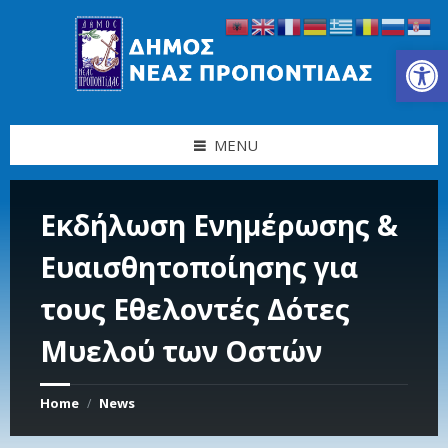
Skip
Skip
Skip
Skip
to
to
to
to
content
left
right
footer
Ανοίξτε τη γραμμή εργαλείων
sidebar
sidebar
MENU
Εκδήλωση Ενημέρωσης &
Ευαισθητοποίησης για
τους Εθελοντές Δότες
Μυελού των Οστών
Home
News
/