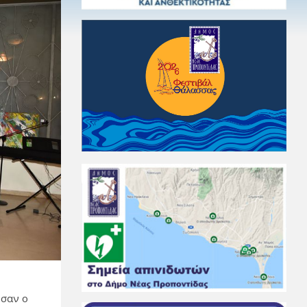
ωσαν ο