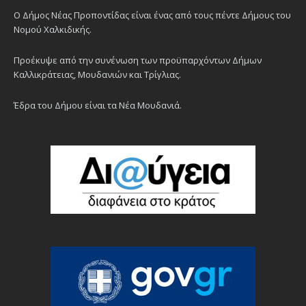
Ο Δήμος Νέας Προποντίδας είναι ένας από τους πέντε Δήμους του
Νομού Χαλκιδικής.
Προέκυψε από την συνένωση των προϋπαρχόντων Δήμων
Καλλικράτειας, Μουδανιών και Τρίγλιας.
Έδρα του Δήμου είναι τα Νέα Μουδανιά.