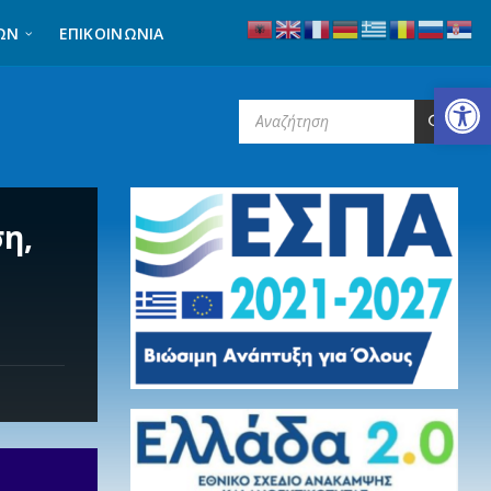
ΩΝ
ΕΠΙΚΟΙΝΩΝΊΑ
Ανοίξτε τη γραμμή εργαλείων
SEARCH:
η,