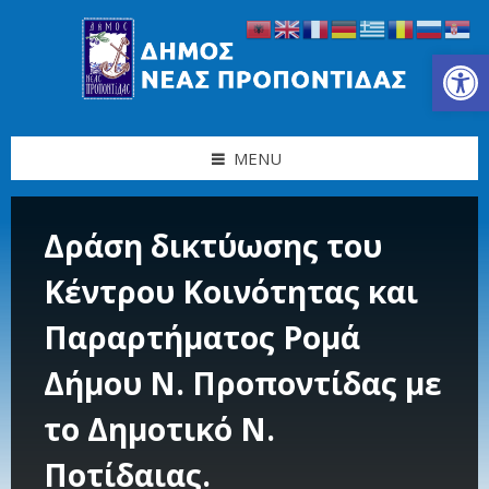
Skip
Skip
Skip
Skip
to
to
to
to
content
left
right
footer
Ανοίξτε τη γραμμή εργαλείων
sidebar
sidebar
MENU
Δράση δικτύωσης του
Κέντρου Κοινότητας και
Παραρτήματος Ρομά
Δήμου Ν. Προποντίδας με
το Δημοτικό Ν.
Ποτίδαιας.