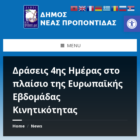
Skip
Skip
Skip
Skip
to
to
to
to
content
left
right
footer
Ανοίξτε τη γραμμή εργαλείων
sidebar
sidebar
MENU
Δράσεις 4ης Ημέρας στο
πλαίσιο της Ευρωπαϊκής
Εβδομάδας
Κινητικότητας
Home
News
/