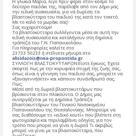
Η γλυκιά Μαρία, λίγο πριν φέρει στον κόσμο το
δεύτερο παιδάκι της, παρέλαβε από τον Δήμο μας
την ειδική συσκευασία, για να δωρίσει τα
βλαστοκύτταρα του παιδιού της κατά τον τοκετό.
Με το καλό το μωράκι σας!
Σας ευχαριστούμε!
Τα βλαστοκύτταρα συλλέγονται μέσα σε αυτή την
ειδική συσκευασία και καταλήγουν στη δημόσια
τράπεζα του Γ.Ν. Παπανικολάου.
Για πληροφορίες καλείτε στο
23733 50233 ή στέλνετε μήνυμα στο
alisidazois@nea-propontida.gr
.
ΣΥΛΛΟΓΗ ΒΛΑΣΤΟΚΥΤΤΑΡΩΝ:Είστε έγκυος; Έχετε
σκεφτεί πως με την κορυφαία στιγμή της ζωής σας,
όπως είναι η γέννηση του παιδιού σας, μπορείτε να
«ξαναγεννήσετε» και κάποιον συνάνθρωπό σας;
Πώς;
Μέσα από τη δωρεά βλαστοκυττάρων που
βρίσκονται στον πλακούντα. Ο Δήμος μας
συνεργάζεται με τη Δημόσια Τράπεζα
βλαστοκυττάρων του Γενικού Νοσοκομείου
Παπανικολάου της Θεσσαλονίκης. Μπορούμε να
σας διαθέσουμε το «ειδικό κουτί» που βλέπετε στη
φωτογραφία και περιλαμβάνει οδηγίες για τον
τρόπο που μπορεί να γίνει η δωρεά Τι ακριβώς
μπορεί να γίνει με τα βλαστοκύτταρα, που
δωρίζουμε;