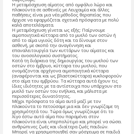
Η μεταμόσχευση αίματος από ομφάλιο λώρο και
πλακούντα σε ασθενείς με Λευχαιμία και άλλες
παθήσεις είναι μια νέα μέθοδος θεραπείας που
άρχισε να εφαρμόζεται σχετικά πρόσφατα με πολύ
καλά αποτελέσματα.
Η μεταμόσχευση γίνεται ως εξής: Παίρνουμε
αιμοποιητικά κύτταρα από το μυελό των οστών ή
από το αίμα υγιούς δότη και τα δίνουμε στον
ασθενή, με σκοπό την αναγέννηση και
επαναλειτουργία των κυττάρων του αίματος και
του ανοσολογικού συστήματος.
Κατά τη διάρκεια της δημιουργίας του μυελού των
οστών στο έμβρυο, κύτταρα του μυελού, που
ονομάζονται αρχέγονα αιμοποιητικά κύτταρα
(αναφέρονται και ως βλαστοκύτταρα) κυκλοφορούν
στο αίμα του εμβρύου. Τα κύτταρα αυτά έχουν τις
ίδιες ιδιότητες με τα αντίστοιχα που υπάρχουν στο
μυελό των οστών του ενήλικα, και μάλιστα με
περισσότερες δυνατότητες.
Μέχρι πρόσφατα το αίμα αυτό μαζί με τον
πλακούντα το πετούσαμε μια και δεν γνωρίζαμε τη
χρησιμότητά του. Τώρα όμως γνωρίζουμε ότι το
λίγο έστω αυτό αίμα που παραμένει στον
πλακούντα είναι υπερπολύτιμο και μπορεί να σώσει
ανθρώπινες ζωές και ιδιαίτερα ζωές παιδιών.
Μπορεί να χρησιμοποιηθεί σαν μόσχευμα σε παιδιά