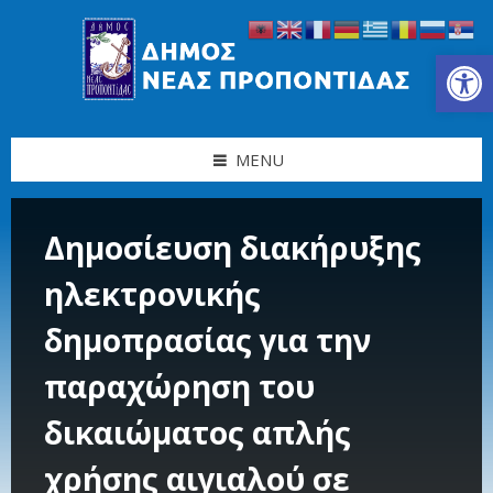
Skip
Skip
Skip
Skip
to
to
to
to
content
left
right
footer
Ανοίξτε τη γραμμή εργαλείων
sidebar
sidebar
MENU
Δημοσίευση διακήρυξης
ηλεκτρονικής
δημοπρασίας για την
παραχώρηση του
δικαιώματος απλής
χρήσης αιγιαλού σε