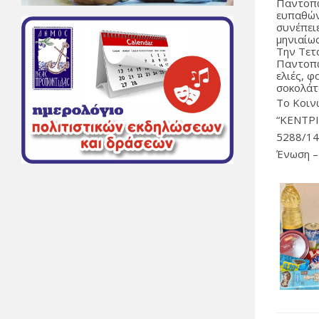
Παντοπω
ευπαθών
συνέπειε
μηνιαίως
Την Τετ
Παντοπω
ελιές, φ
σοκολάτ
Το Κοιν
“ΚΕΝΤΡΙ
5288/14
Ένωση –