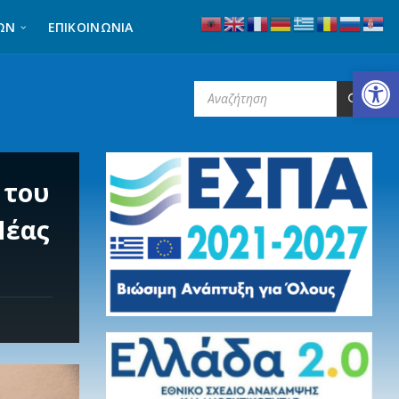
ΩΝ
ΕΠΙΚΟΙΝΩΝΊΑ
Ανοίξτε τη γραμμή εργαλείων
SEARCH:
 του
Νέας