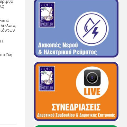
μέριμνα
ις
νικού
λιέλαιο,
ροϊόντων
.Π.
ωπαϊκή