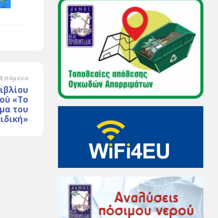
Επόμενο
ιβλίου
ού «Το
μα του
κιδική»