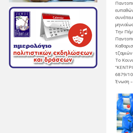
Παντοπω
ευπαθών
συνέπειε
μηνιαίως
Την Πέμ
Παντοπω
Καθαρισ
τζαμιών
Το Κοιν
“ΚΕΝΤΡΙ
6879/10
Ένωση –