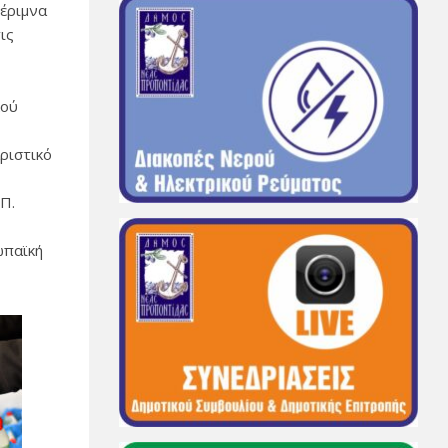
μέριμνα
ις
κού
αριστικό
.Π.
ωπαϊκή