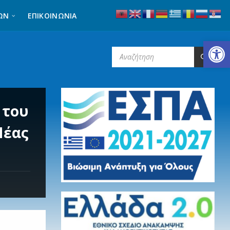
ΩΝ
ΕΠΙΚΟΙΝΩΝΊΑ
Ανοίξτε τη γραμμή εργαλείων
SEARCH:
 του
Νέας