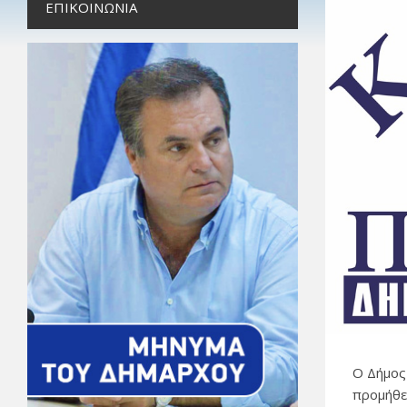
ΕΠΙΚΟΙΝΩΝΊΑ
Ο Δήμος
προμήθε