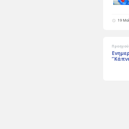
19 Μα
Προηγού
Eνημερ
‘’Κάπνι