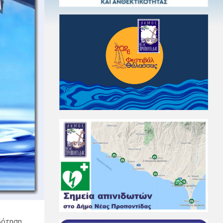
δότηση