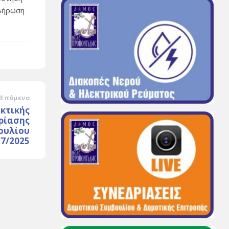
πλήρωση
Επόμενο
κτικής
ρίασης
ουλίου
7/2025