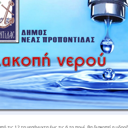
από τις 12 τα μεσάνυχτα έως τις 6 το πρωί, θα διακοπεί η υδρο