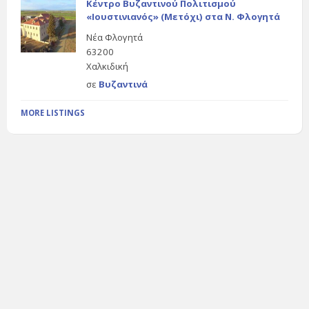
Κέντρο Βυζαντινού Πολιτισμού
«Ιουστινιανός» (Μετόχι) στα Ν. Φλογητά
Νέα Φλογητά
63200
Χαλκιδική
σε
Βυζαντινά
MORE LISTINGS