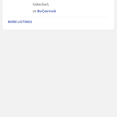
Χαλκιδική
σε
Βυζαντινά
MORE LISTINGS