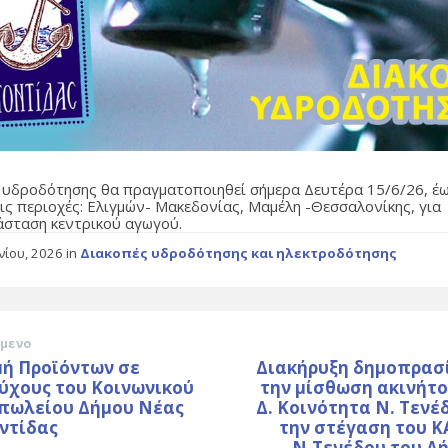
 υδροδότησης θα πραγματοποιηθεί σήμερα Δευτέρα 15/6/26, έω
τις περιοχές: Ελιγμών- Μακεδονίας, Μαμέλη -Θεσσαλονίκης, για
άσταση κεντρικού αγωγού.
υνίου, 2026
in
Διακοπές υδροδότησης και ηλεκτροδότησης
μενο
μή Προϊόντων σε
Διακήρυξη δημοπρασί
ύχους του Κοινωνικού
την μίσθωση ακινήτο
πωλείου Δήμου Νέας
Δ. Κοινότητα Ν. Τενέ
ντίδας
την στέγαση του Κ
Ν.Τενέδου του Δ