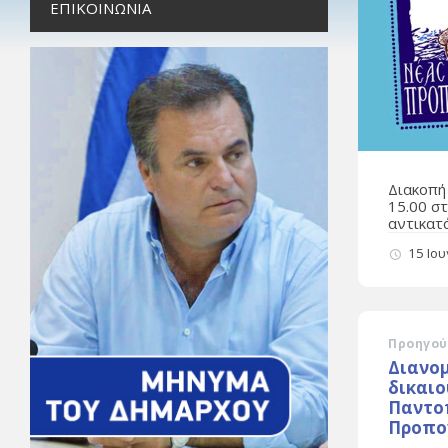
ΕΠΙΚΟΙΝΩΝΊΑ
Διακοπή
15.00 σ
αντικατ
15 Ιο
Προηγού
Διανο
δικαιο
Παντο
Προπο