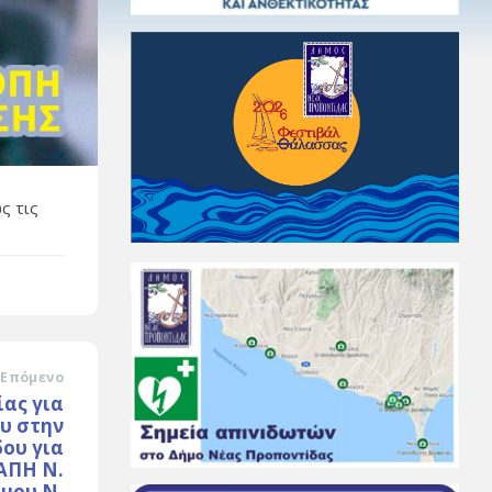
ς τις
Επόμενο
ας για
υ στην
δου για
ΑΠΗ Ν.
ήμου Ν.