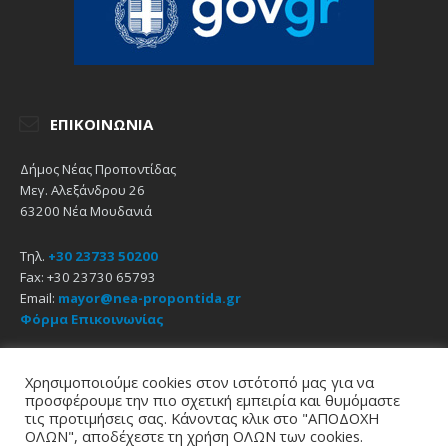
ΕΠΙΚΟΙΝΩΝΊΑ
Δήμος Νέας Προποντίδας
Μεγ. Αλεξάνδρου 26
63200 Νέα Μουδανιά
Τηλ.
+30 23733 50200
Fax: +30 23730 65793
Email:
mayor@nea-propontida.gr
Φόρμα Επικοινωνίας
Δήλωση Προσβασιμότητας
Χρησιμοποιούμε cookies στον ιστότοπό μας για να
προσφέρουμε την πιο σχετική εμπειρία και θυμόμαστε
Email
Facebook
YouTube
τις προτιμήσεις σας. Κάνοντας κλικ στο "ΑΠΟΔΟΧΗ
ΟΛΩΝ", αποδέχεστε τη χρήση ΟΛΩΝ των cookies.