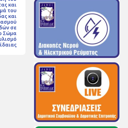
τας και
μά του
ας και
ρασμού
δών σε
ο Σώμα
υλισμό
τίδαιας