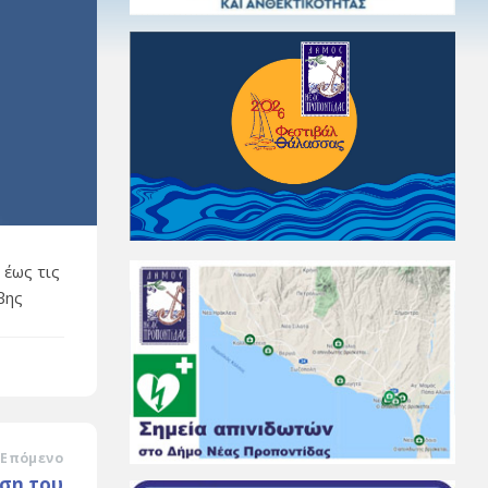
 έως τις
βης
Επόμενο
ση του