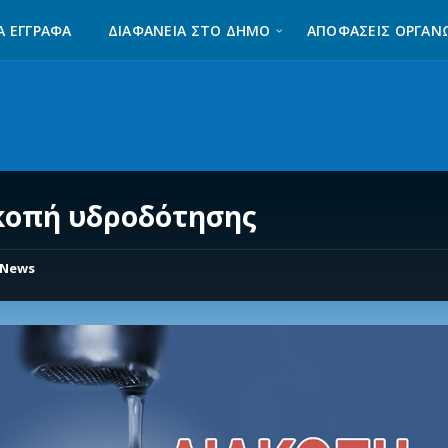
Α ΈΓΓΡΑΦΑ
ΔΙΑΦΆΝΕΙΑ ΣΤΟ ΔΉΜΟ
ΑΠΟΦΑΣΕΙΣ ΟΡΓΑΝ
κοπή υδροδότησης
News