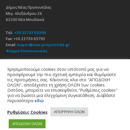
Δήμος Νέας Προποντίδας
Μεγ. Αλεξάνδρου 26
63200 Νέα Μουδανιά
Τηλ.
+30 23733 50200
Fax: +30 23730 65793
Email:
mayor@nea-propontida.gr
Φόρμα Επικοινωνίας
Δήλωση Προσβασιμότητας
Χρησιμοποιούμε cookies στον ιστότοπό μας για να
προσφέρουμε την πιο σχετική εμπειρία και θυμόμαστε
Email
Facebook
YouTube
τις προτιμήσεις σας. Κάνοντας κλικ στο "ΑΠΟΔΟΧΗ
ΟΛΩΝ", αποδέχεστε τη χρήση ΟΛΩΝ των cookies.
Ωστόσο, μπορείτε να επισκεφθείτε "Ρυθμίσεις cookies"
Αρχική
Πολιτική Απορρήτου
Πολιτική Cookies
για να δώσετε μια ελεγχόμενη συγκατάθεση. Διαβάστε
© 2021
Δήμος Νέας Προποντίδας
περισσότερα
εδώ
σχεδίαση - υποστήριξη
zero web & graphics
Ρυθμίσεις Cookies
ΑΠΟΡΡΙΨΗ ΟΛΩΝ
ΑΠΟΔΟΧΗ ΟΛΩΝ