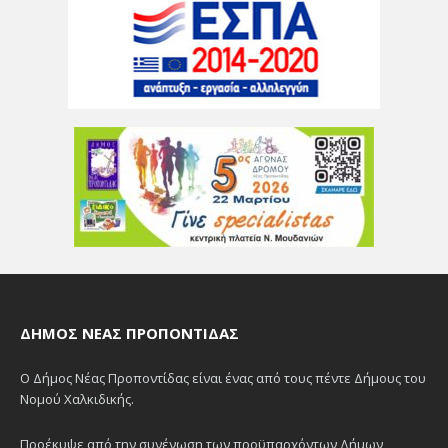
ΔΉΜΟΣ ΝΈΑΣ ΠΡΟΠΟΝΤΊΔΑΣ
Ο Δήμος Νέας Προποντίδας είναι ένας από τους πέντε Δήμους του
Νομού Χαλκιδικής.
Προέκυψε από την συνένωση των προϋπαρχόντων Δήμων