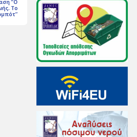
αση “Ο
ωής. Το
ρομπότ”