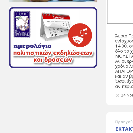
Άυριο Τ
ενίσχυσ
14:00, σ
όλο το 
ΜΟΥΣΤΑ
Αν οι ε
χρόνο λ
ΑΠΑΓΟΡΕ
και αν 
Όσοι έχο
αν περι
24 Νο
Προηγού
ΕΚΤΑΚ