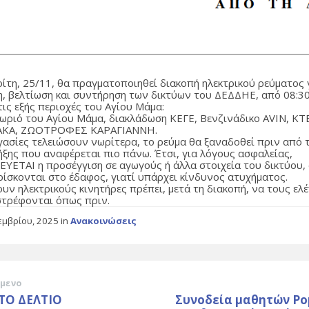
ρίτη, 25/11, θα πραγματοποιηθεί διακοπή ηλεκτρικού ρεύματος 
η, βελτίωση και συντήρηση των δικτύων του ΔΕΔΔΗΕ, από 08:3
τις εξής περιοχές του Αγίου Μάμα:
χωριό του Αγίου Μάμα, διακλάδωση ΚΕΓΕ, Βενζινάδικο AVIN, Κ
ΚΑ, ΖΩΟΤΡΟΦΕΣ ΚΑΡΑΓΙΑΝΝΗ.
ργασίες τελειώσουν νωρίτερα, το ρεύμα θα ξαναδοθεί πριν από 
ήξης που αναφέρεται πιο πάνω. Έτσι, για λόγους ασφαλείας,
ΥΕΤΑΙ η προσέγγιση σε αγωγούς ή άλλα στοιχεία του δικτύου,
βρίσκονται στο έδαφος, γιατί υπάρχει κίνδυνος ατυχήματος.
υν ηλεκτρικούς κινητήρες πρέπει, μετά τη διακοπή, να τους ελ
στρέφονται όπως πριν.
εμβρίου, 2025
in
Ανακοινώσεις
μενο
ΤΟ ΔΕΛΤΙΟ
Συνοδεία μαθητών Ρο