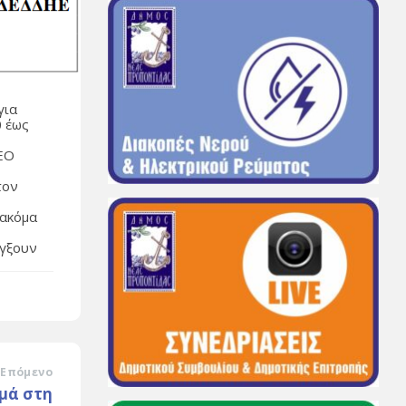
για
0 έως
ΤΕΟ
τον
 ακόμα
έγξουν
Επόμενο
μά στη