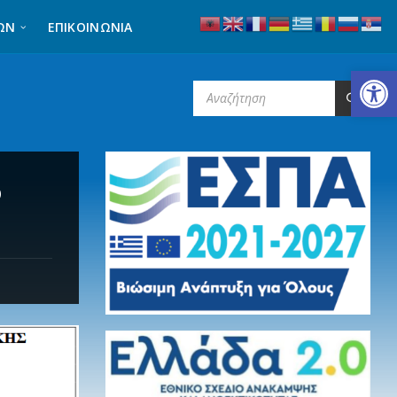
ΩΝ
ΕΠΙΚΟΙΝΩΝΊΑ
Ανοίξτε τη γραμμή εργαλείων
SEARCH:
ο