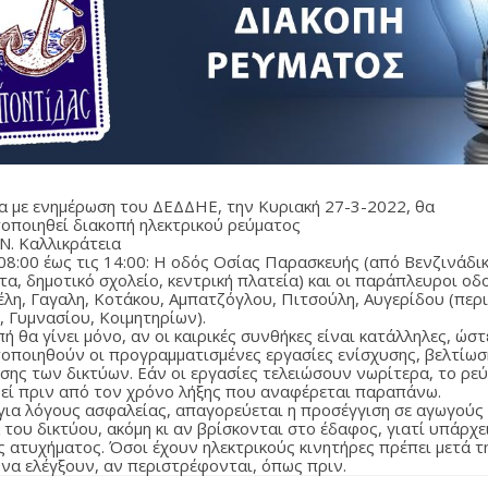
 με ενημέρωση του ΔΕΔΔΗΕ, την Κυριακή 27-3-2022, θα
οποιηθεί διακοπή ηλεκτρικού ρεύματος
Ν. Καλλικράτεια
 08:00 έως τις 14:00: Η οδός Οσίας Παρασκευής (από Βενζινάδι
, δημοτικό σχολείο, κεντρική πλατεία) και οι παράπλευροι οδο
λη, Γαγαλη, Κοτάκου, Αμπατζόγλου, Πιτσούλη, Αυγερίδου (περ
, Γυμνασίου, Κοιμητηρίων).
ή θα γίνει μόνο, αν οι καιρικές συνθήκες είναι κατάλληλες, ώστ
οποιηθούν οι προγραμματισμένες εργασίες ενίσχυσης, βελτίωσ
σης των δικτύων. Εάν οι εργασίες τελειώσουν νωρίτερα, το ρε
εί πριν από τον χρόνο λήξης που αναφέρεται παραπάνω.
 για λόγους ασφαλείας, απαγορεύεται η προσέγγιση σε αγωγούς
 του δικτύου, ακόμη κι αν βρίσκονται στο έδαφος, γιατί υπάρχε
ς ατυχήματος. Όσοι έχουν ηλεκτρικούς κινητήρες πρέπει μετά τ
 να ελέγξουν, αν περιστρέφονται, όπως πριν.