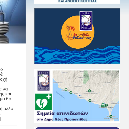
κο
ί:
ιοχή
ε να
ης και
ύμα θα
 ή άλλα
ι
η