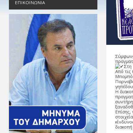
ΕΠΙΚΟΙΝΩΝΊΑ
Σύμφωνα
πραγματ
Στη 
Από τις
Μπομπότα
Παρναβέ
γηπέδου
Η διακοπ
πραγματ
συντήρη
ξαναδοθ
Επίσης,
στοιχεία
κίνδυνο
διακοπή