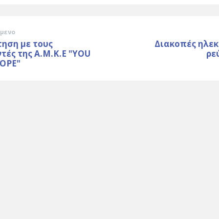
μενο
ηση με τους
Διακοπές ηλεκ
τές της Α.Μ.Κ.Ε "YOU
ρε
ROPE"