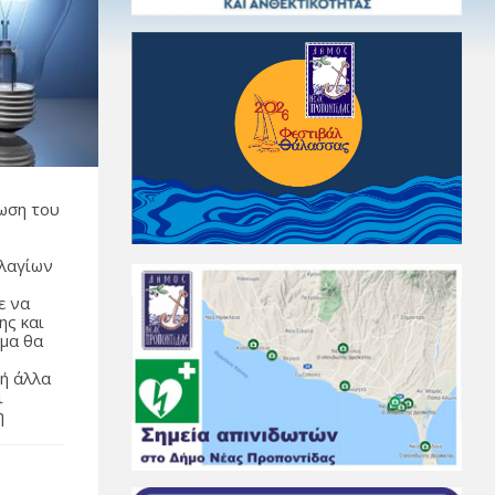
ωση του
Πλαγίων
ε να
ης και
ύμα θα
 ή άλλα
ι
η