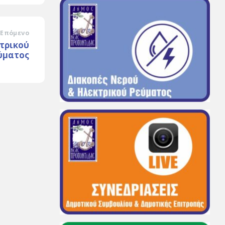
Επόμενο
τρικού
ύματος