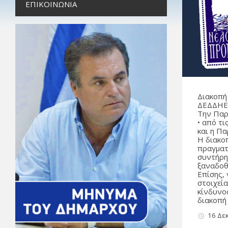
ΕΠΙΚΟΙΝΩΝΊΑ
Διακοπή
ΔΕΔΔΗΕ 
Την Παρ
• από τ
και η Π
Η διακοπ
πραγματ
συντήρη
ξαναδοθ
Επίσης,
στοιχεία
κίνδυνο
διακοπή
16 Δε