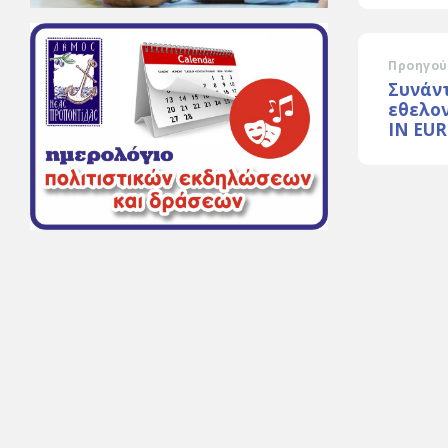
Προηγού
Συνάντ
εθελον
IN EU