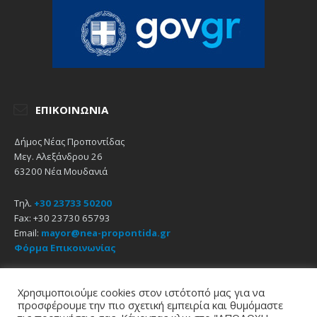
ΕΠΙΚΟΙΝΩΝΊΑ
Δήμος Νέας Προποντίδας
Μεγ. Αλεξάνδρου 26
63200 Νέα Μουδανιά
Τηλ.
+30 23733 50200
Fax: +30 23730 65793
Email:
mayor@nea-propontida.gr
Φόρμα Επικοινωνίας
Δήλωση Προσβασιμότητας
Χρησιμοποιούμε cookies στον ιστότοπό μας για να
προσφέρουμε την πιο σχετική εμπειρία και θυμόμαστε
Email
Facebook
YouTube