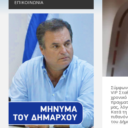
ΕΠΙΚΟΙΝΩΝΊΑ
Σύμφωνα
VIP Στα
χρονικό 
πραγματ
μας, λό
Κατά τη
πιθανόν
του Δήμ