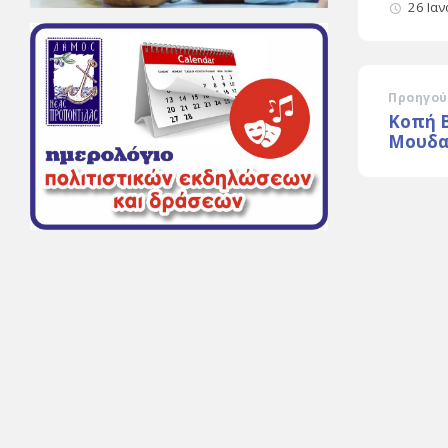
26 Ια
Προηγού
Κοπή 
Μουδα