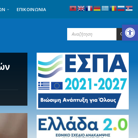
ΩΝ
ΕΠΙΚΟΙΝΩΝΊΑ
Ανοίξτε τη γραμμή εργαλείων
SEARCH:
ιών