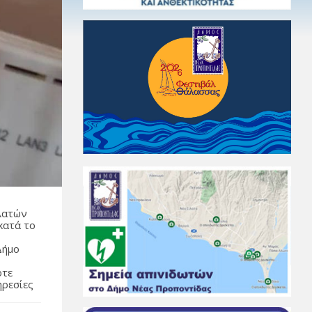
λατών
κατά το
Δήμο
ότε
ηρεσίες