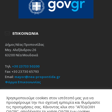
ΕΠΙΚΟΙΝΩΝΊΑ
Δήμος Νέας Προποντίδας
Μεγ. Αλεξάνδρου 26
63200 Νέα Μουδανιά
Τηλ.
+30 23733 50200
Fax: +30 23730 65793
Email:
mayor@nea-propontida.gr
Φόρμα Επικοινωνίας
Δήλωση Προσβασιμότητας
Χρησιμοποιούμε cookies στον ιστότοπό μας για να
προσφέρουμε την πιο σχετική εμπειρία και θυμόμαστε
Email
Facebook
YouTube
τις προτιμήσεις σας. Κάνοντας κλικ στο "ΑΠΟΔΟΧΗ
ΟΛΩΝ", αποδέχεστε τη χρήση ΟΛΩΝ των cookies.