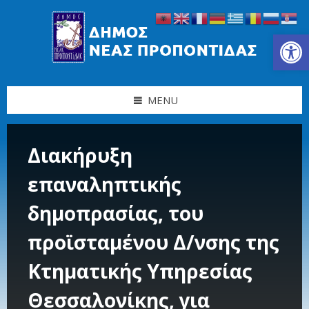
Skip
Skip
Skip
Skip
to
to
to
to
content
left
right
footer
Ανοίξτε τη γραμμή εργαλείων
sidebar
sidebar
MENU
Διακήρυξη
επαναληπτικής
δημοπρασίας, του
προϊσταμένου Δ/νσης της
Κτηματικής Υπηρεσίας
Θεσσαλονίκης, για