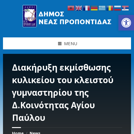
Skip
Skip
Skip
Skip
to
to
to
to
content
left
right
footer
Ανοίξτε τη γραμμή εργαλείων
sidebar
sidebar
MENU
Διακήρυξη εκμίσθωσης
κυλικείου του κλειστού
γυμναστηρίου της
Δ.Κοινότητας Αγίου
Παύλου
Home
News
/