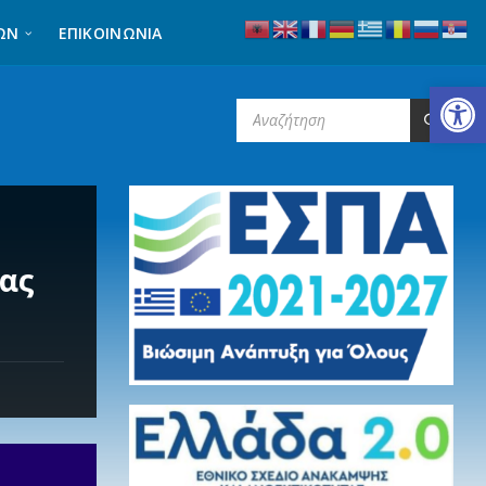
ΩΝ
ΕΠΙΚΟΙΝΩΝΊΑ
Ανοίξτε τη γραμμή εργαλείων
SEARCH:
εας