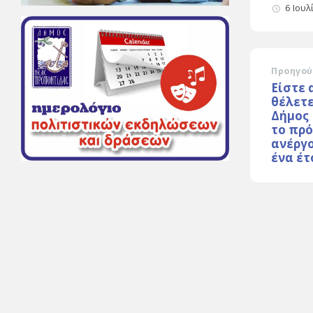
6 Ιουλ
Προηγού
Είστε 
θέλετε
Δήμος
το πρό
ανέργ
ένα έτ