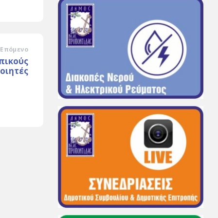
Επόμενο
πικούς
ποιητές