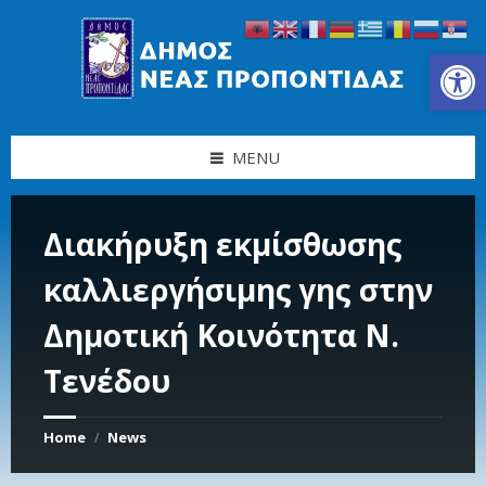
Skip
Skip
Skip
Skip
to
to
to
to
content
left
right
footer
Ανοίξτε τη γραμμή εργαλείων
sidebar
sidebar
MENU
Διακήρυξη εκμίσθωσης
καλλιεργήσιμης γης στην
Δημοτική Κοινότητα Ν.
Τενέδου
Home
News
/