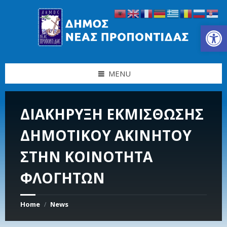
Skip
Skip
Skip
Skip
to
to
to
to
content
left
right
footer
Ανοίξτε τη γραμμή εργαλείων
sidebar
sidebar
MENU
ΔΙΑΚΗΡΥΞΗ ΕΚΜΙΣΘΩΣΗΣ
ΔΗΜΟΤΙΚΟΥ ΑΚΙΝΗΤΟΥ
ΣΤΗΝ ΚΟΙΝΟΤΗΤΑ
ΦΛΟΓΗΤΩΝ
Home
News
/