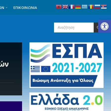
ΩΝ
ΕΠΙΚΟΙΝΩΝΊΑ
Ανοίξτε τη γραμμή εργαλείων
SEARCH:
τών