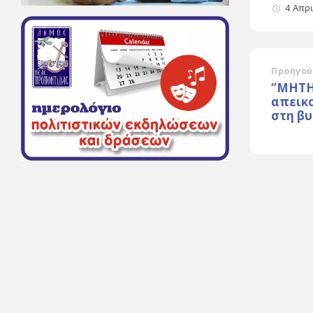
4 Απρ
Προηγού
‘’ΜΗΤΗ
απεικο
στη βυ