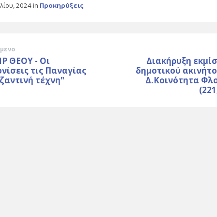
ιλίου, 2024
in
Προκηρύξεις
μενο
Ρ ΘΕΟΥ - Οι
Διακήρυξη εκμί
νίσεις τις Παναγίας
δημοτικού ακινήτο
ζαντινή τέχνη"
Δ.Κοινότητα Φλ
(22