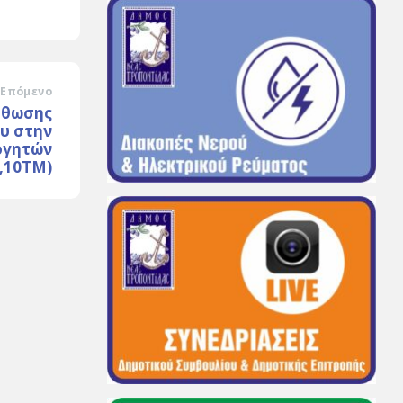
Επόμενο
σθωσης
υ στην
ογητών
1,10ΤΜ)