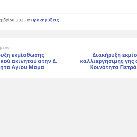
εμβρίου, 2023
in
Προκηρύξεις
μενο
ρυξη εκμίσθωσης
Διακήρυξη εκμί
κού ακίνητου στην Δ.
καλλιεργησιμης γης 
τητα Αγιου Μαμα
Κοινότητα Πετρ