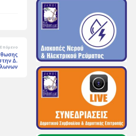
Επόμενο
σθωσης
στην Δ.
άλωνων