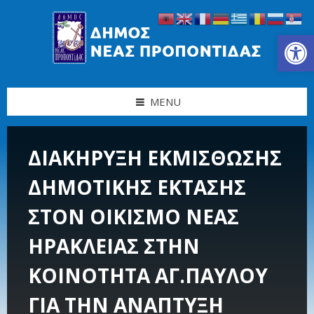
Skip
Skip
Skip
Skip
to
to
to
to
content
left
right
footer
Ανοίξτε τη γραμμή εργαλείων
sidebar
sidebar
MENU
ΔΙΑΚΗΡΥΞΗ ΕΚΜΙΣΘΩΣΗΣ
ΔΗΜΟΤΙΚΗΣ ΕΚΤΑΣΗΣ
ΣΤΟΝ ΟΙΚΙΣΜΟ ΝΕΑΣ
ΗΡΑΚΛΕΙΑΣ ΣΤΗΝ
ΚΟΙΝΟΤΗΤΑ ΑΓ.ΠΑΥΛΟΥ
ΓΙΑ ΤΗΝ ΑΝΑΠΤΥΞΗ