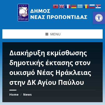
Skip
Skip
Skip
Skip
to
to
to
to
content
left
right
footer
Ανοίξτε τη γραμμή εργαλείων
sidebar
sidebar
MENU
Διακήρυξη εκμίσθωσης
δημοτικής έκτασης στον
οικισμό Νέας Ηράκλειας
στην ΔΚ Αγίου Παύλου
Home
News
/