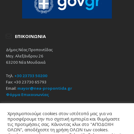
ΕΠΙΚΟΙΝΩΝΊΑ
Δήμος Νέας Προποντίδας
Μεγ. Αλεξάνδρου 26
63200 Νέα Μουδανιά
Τηλ.
+30 23733 50200
Fax: +30 23730 65793
Email:
mayor@nea-propontida.gr
Φόρμα Επικοινωνίας
Δήλωση Προσβασιμότητας
Χρησιμοποιούμε cookies στον ιστότοπό μας για να
προσφέρουμε την πιο σχετική εμπειρία και θυμόμαστε
Email
Facebook
YouTube
τις προτιμήσεις σας. Κάνοντας κλικ στο "ΑΠΟΔΟΧΗ
ΟΛΩΝ", αποδέχεστε τη χρήση ΟΛΩΝ των cookies.