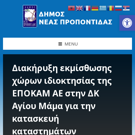
Skip
Skip
Skip
Skip
to
to
to
to
content
left
right
footer
Ανοίξτε τη γραμμή εργαλείων
sidebar
sidebar
MENU
Διακήρυξη εκμίσθωσης
χώρων ιδιοκτησίας της
ΕΠΟΚΑΜ ΑΕ στην ΔΚ
Αγίου Μάμα για την
κατασκευή
καταστημάτων