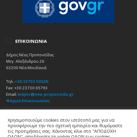
ΕΠΙΚΟΙΝΩΝΊΑ
Δήμος Νέας Προποντίδας
Μεγ. Αλεξάνδρου 26
63200 Νέα Μουδανιά
Τηλ.
+30 23733 50200
Fax: +30 23730 65793
Email:
mayor@nea-propontida.gr
Φόρμα Επικοινωνίας
Δήλωση Προσβασιμότητας
Χρησιμοποιούμε cookies στον ιστότοπό μας για να
προσφέρουμε την πιο σχετική εμπειρία και θυμόμαστε
Email
Facebook
YouTube
τις προτιμήσεις σας. Κάνοντας κλικ στο "ΑΠΟΔΟΧΗ
ΟΛΩΝ", αποδέχεστε τη χρήση ΟΛΩΝ των cookies.