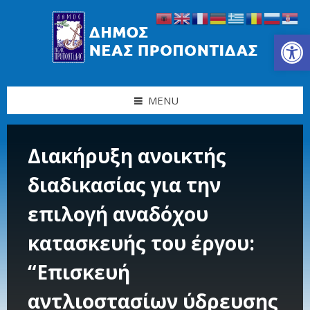
Skip
Skip
Skip
Skip
to
to
to
to
content
left
right
footer
Ανοίξτε τη γραμμή εργαλείων
sidebar
sidebar
MENU
Διακήρυξη ανοικτής
διαδικασίας για την
επιλογή αναδόχου
κατασκευής του έργου:
“Επισκευή
αντλιοστασίων ύδρευσης