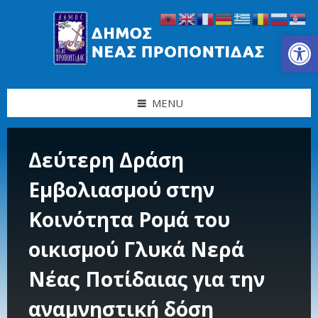
Skip
Skip
Skip
Skip
to
to
to
to
content
left
right
footer
Ανοίξτε τη γραμμή εργαλείων
sidebar
sidebar
MENU
Δεύτερη Δράση
Εμβολιασμού στην
Κοινότητα Ρομά του
οικισμού Γλυκά Νερά
Νέας Ποτίδαιας για την
αναμνηστική δόση