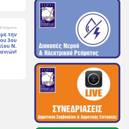
Επόμενο
με την
ου 3ου
ίου Ν.
ανιών!