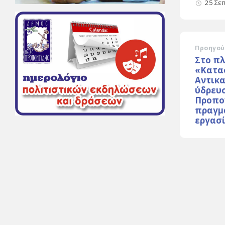
25 Σε
Προηγού
Στο πλ
«Κατα
Αντικ
ύδρευ
Προπο
πραγμ
εργασί