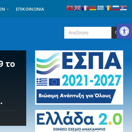
ΩΝ
ΕΠΙΚΟΙΝΩΝΊΑ
Ανοίξτε τη γραμμή εργαλείων
SEARCH:
9 το
.