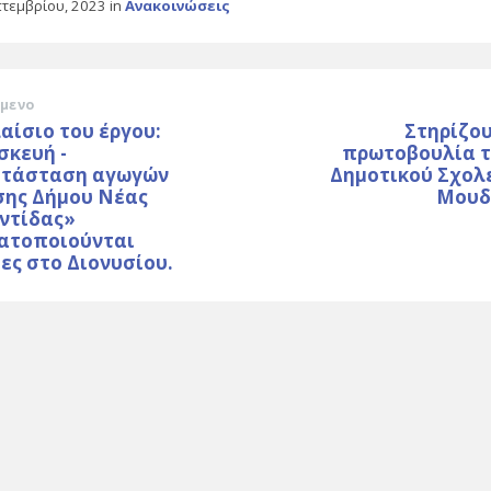
πτεμβρίου, 2023
in
Ανακοινώσεις
μενο
αίσιο του έργου:
Στηρίζου
σκευή -
πρωτοβουλία τ
ατάσταση αγωγών
Δημοτικού Σχολε
σης Δήμου Νέας
Μουδ
ντίδας»
ατοποιούνται
ες στο Διονυσίου.