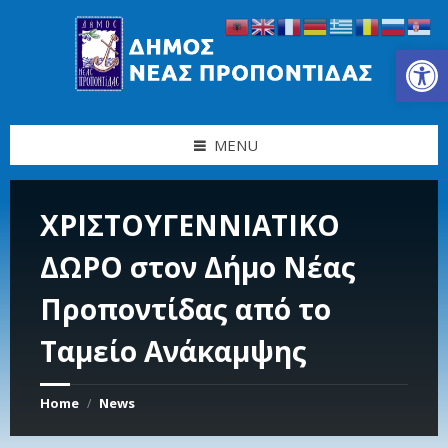
Skip
Skip
Skip
Skip
to
to
to
to
content
left
right
footer
Ανοίξτε τη γραμμή εργαλείων
sidebar
sidebar
MENU
ΧΡΙΣΤΟΥΓΕΝΝΙΑΤΙΚΟ
ΔΩΡΟ στον Δήμο Νέας
Προποντίδας από το
Ταμείο Ανάκαμψης
Home
News
/