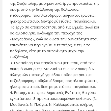
της Σωζόπολης, με σημαντικά έργα προστασίας της
ακτής από την διάβρωση της θάλασσας,
πεζοδρόμια, ποδηλατόδρομο, ασφαλτοστρώσεις,
ηλεκτροφωτισμό, δεντροφύτεύσεις, παγκάκια κ.α.
Το έργο θα αποκαταστήσει από τις ζημιές, αλλά και
θα αξιοποιήσει ολόκληρη την περιοχή της
«Μαγαζάρας», ενώ θα δώσει την δυνατότητα στον
επισκέπτη να περιηγηθεί είτε πεζός, είτε με το
ποδήλατο, είτε με το αυτοκίνητο μέχρι την
Σωζόπολη.
3. Ενοποίηση του παραλιακού μετώπου, από τον
οικισμό «Μουριές» Διονυσίου έως τον οικισμό Ν.
Φλογητών (περιοχή γηπέδου ποδοσφαίρου) με
πεζοδρόμηση, ποδηλατόδρομο, ασφαλτοστρώσεις,
ηλεκτροφωτισμό, δεντροφυτεύσεις, παγκάκια κ.α.
4. Επίσης, στις τρεις Δημοτικές Ενότητες θα γίνει
εγκατάσταση 3 προκατασκευασμένων οικίσκων (Ν.
Μουδανιά, Ν. Πλάγια, Ν. Καλλικράτεια), πλήρως
εξοπλισμένων και διαμορφωμένων για λειτουργία