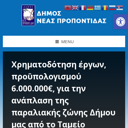
Skip
Skip
Skip
Skip
to
to
to
to
content
left
right
footer
Ανοίξτε τη γραμμή εργαλείων
sidebar
sidebar
MENU
Χρηματοδότηση έργων,
προϋπολογισμού
6.000.000€, για την
ανάπλαση της
παραλιακής ζώνης Δήμου
μας από το Ταμείο