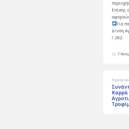
περιοχή
Επίσης 
αφορούν
Για π
Δ/νση Α
/ 282.
7 Νοε
Προηγού
Συνάν
Καρρά 
Αγροτι
Τροφί