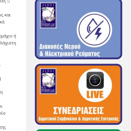
ίες 
ς και
ικά
εμάχιο ή
ελάχιστη
ς
η
τη
οι
οίο
της