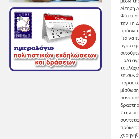
μέσω της
Αίτηση 
Φύτευση
την 1η 
πρόσωπ
Για να ε
αγροτεμά
αιτούμεν
Το/α αγρ
τουλάχισ
επισυνά
παραστα
μίσθωση
συνυποβ
δραστηρ
Στην αί
συντετα
πρόκειτ
χορηγηθε