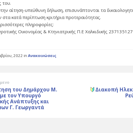
ς του.
στην αίτηση-υπεύθυνη δήλωση, επισυνάπτονται τα δικαιολογητ
 στα κατά περίπτωση κριτήρια προτεραιότητας.
ερισσότερες πληροφορίες:
γροτικής Οικονομίας & Κτηνιατρικής Π.Ε Χαλκιδικής 237135127
μβρίου, 2022
in
Ανακοινώσεις
μενο
τηση του Δημάρχου Μ.
Διακοπή Ηλεκ
με τον Υπουργό
Ρε
κής Ανάπτυξης και
μων Γ. Γεωργαντά