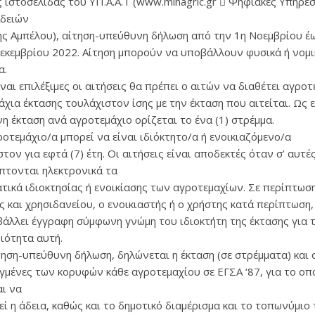
 ιστοσελίδας του ΥΠ.Α.Α.Τ (www.minagric.gr  Ψηφιακές Υπηρεσ
Αδειών
ς Αμπέλου), αίτηση-υπεύθυνη δήλωση από την 1η Νοεμβρίου έω
Δεκεμβρίου 2022. Αίτηση μπορούν να υποβάλλουν φυσικά ή νομ
α.
ίναι επιλέξιμες οι αιτήσεις θα πρέπει ο αιτών να διαθέτει αγροτ
χια έκτασης τουλάχιστον ίσης με την έκταση που αιτείται. Ως 
η έκταση ανά αγροτεμάχιο ορίζεται το ένα (1) στρέμμα.
οτεμάχιο/α μπορεί να είναι ιδιόκτητο/α ή ενοικιαζόμενο/α
τον για εφτά (7) έτη. Οι αιτήσεις είναι αποδεκτές όταν σ’ αυτέ
πτονται ηλεκτρονικά τα
τικά ιδιοκτησίας ή ενοικίασης των αγροτεμαχίων. Σε περίπτωσ
ς και χρησιδανείου, ο ενοικιαστής ή ο χρήστης κατά περίπτωση,
άλλει έγγραφη σύμφωνη γνώμη του ιδιοκτήτη της έκτασης για 
ιότητα αυτή.
τηση-υπεύθυνη δήλωση, δηλώνεται η έκταση (σε στρέμματα) και 
γμένες των κορυφών κάθε αγροτεμαχίου σε ΕΓΣΑ ‘87, για το οπ
αι να
ί η άδεια, καθώς και το δημοτικό διαμέρισμα και το τοπωνύμιο 