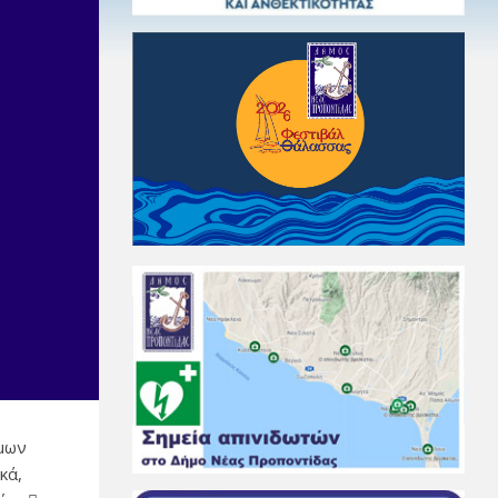
ιμων
κά,