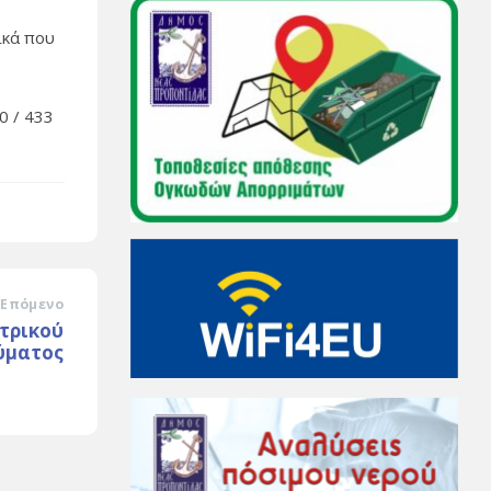
ικά που
0 / 433
Επόμενο
τρικού
ύματος