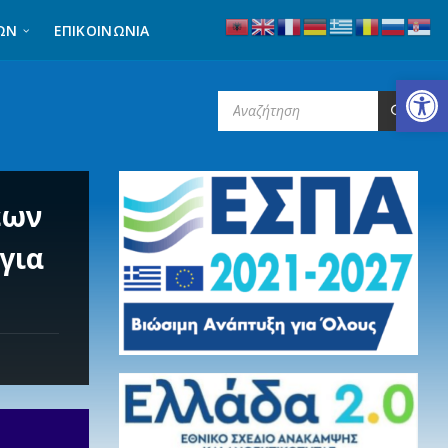
ΩΝ
ΕΠΙΚΟΙΝΩΝΊΑ
Ανοίξτε τη γραμμή εργαλείων
SEARCH:
εων
για