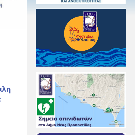
άλη
ε