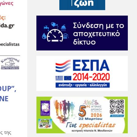
OUP”,
ΙΝΕ
ός της