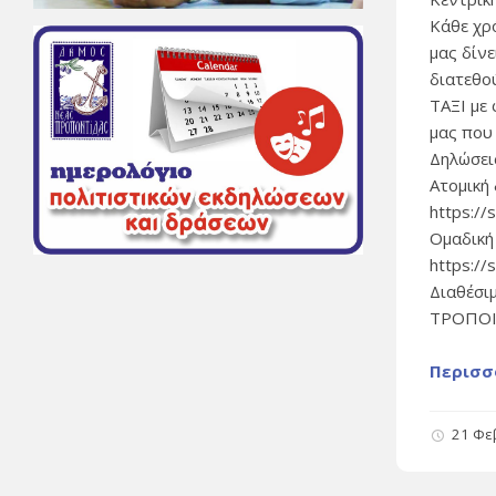
Κάθε χρό
μας δίν
διατεθο
ΤΑΞΙ με
μας που
Δηλώσει
Ατομική
https://
Ομαδική
https://
Διαθέσι
ΤΡΟΠΟΙ
Περισσ
21 Φε