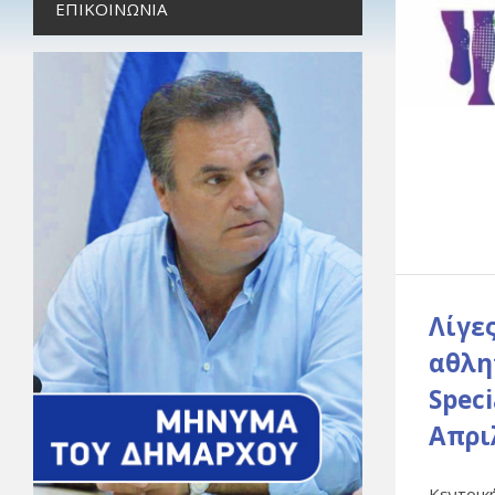
ΕΠΙΚΟΙΝΩΝΊΑ
Λίγε
αθλη
Spec
Απρι
Κεντρικ