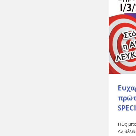
Ευχα
πρώτ
SPECI
Πως μπο
Αν θέλει