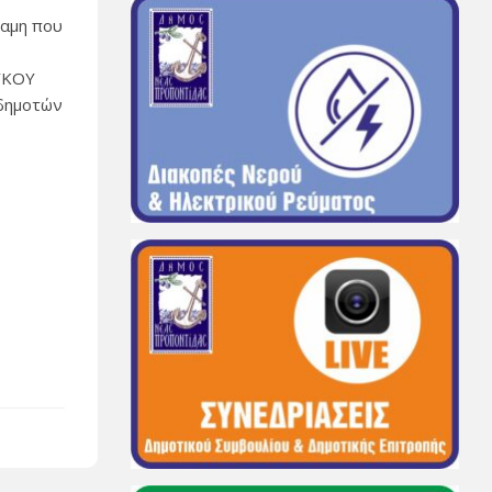
ναμη που
ΕΥΚΟΥ
νδημοτών