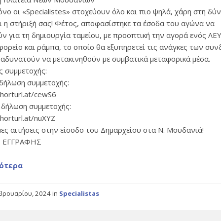
νο οι «Specialistes» στοχεύουν όλο και πιο ψηλά, χάρη στη δύ
ει η στήριξή σας! Φέτος, αποφασίστηκε τα έσοδα του αγώνα να
ύν για τη δημιουργία ταμείου, με προοπτική την αγορά ενός Λ
 φορείο και ράμπα, το οποίο θα εξυπηρετεί τις ανάγκες των συ
 αδυνατούν να μετακινηθούν με συμβατικά μεταφορικά μέσα.
ς συμμετοχής:
 δήλωση συμμετοχής:
shorturl.at/cewS6
 δήλωση συμμετοχής:
shorturl.at/nuXYZ
μες αιτήσεις στην είσοδο του Δημαρχείου στα Ν. Μουδανιά!
 ΕΓΓΡΑΦΗΣ
ότερα
βρουαρίου, 2024
in
Specialistas