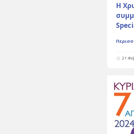
Η Χρ
συμμ
Speci
Περισσ
21 Φε