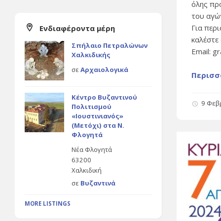
όλης πρ
του αγώ
Για περ
Ενδιαφέροντα μέρη
καλέστε
Σπήλαιο Πετραλώνων
Email: g
Χαλκιδικής
σε
Αρχαιολογικά
Περισσ
Κέντρο Βυζαντινού
9 Φεβ
Πολιτισμού
«Ιουστινιανός»
(Μετόχι) στα Ν.
Φλογητά
Νέα Φλογητά
63200
Χαλκιδική
σε
Βυζαντινά
MORE LISTINGS