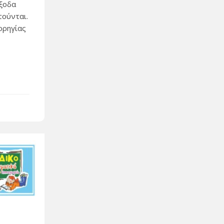
έξοδα
τούνται.
ορηγίας