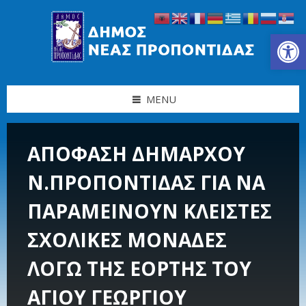
Skip
Skip
Skip
Skip
to
to
to
to
content
left
right
footer
Ανοίξτε τη γραμμή εργαλείων
sidebar
sidebar
MENU
ΑΠΟΦΑΣΗ ΔΗΜΑΡΧΟΥ
Ν.ΠΡΟΠΟΝΤΙΔΑΣ ΓΙΑ ΝΑ
ΠΑΡΑΜΕΙΝΟΥΝ ΚΛΕΙΣΤΕΣ
ΣΧΟΛΙΚΕΣ ΜΟΝΑΔΕΣ
ΛΟΓΩ ΤΗΣ ΕΟΡΤΗΣ ΤΟΥ
ΑΓΙΟΥ ΓΕΩΡΓΙΟΥ